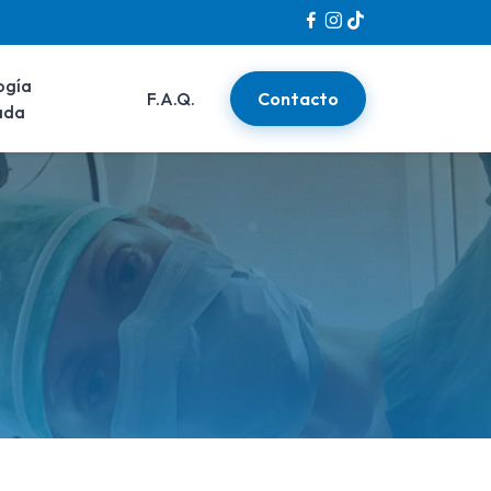
ogía
F.A.Q.
Contacto
ada