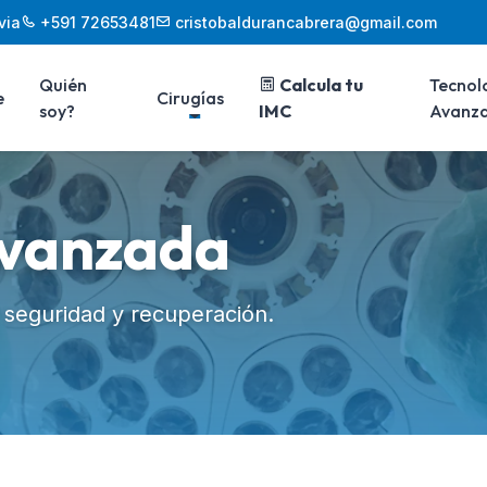
via
+591 72653481
cristobaldurancabrera@gmail.com
Quién
Calcula tu
Tecnol
e
Cirugías
soy?
IMC
Avanz
Avanzada
u seguridad y recuperación.